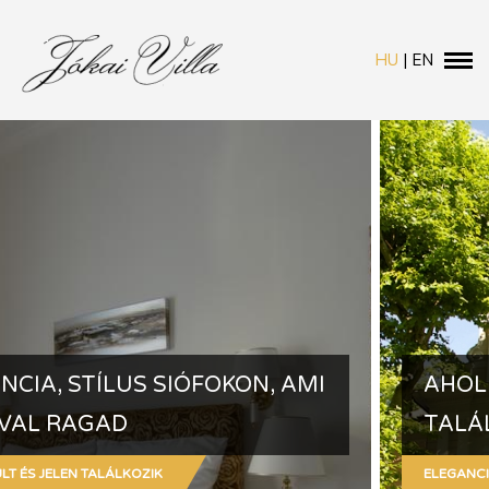
HU
|
EN
AHOL A MÚLT ÉS A JELEN
TALÁLKOZIK!
ELEGANCIA, STÍLUS, BALATON...